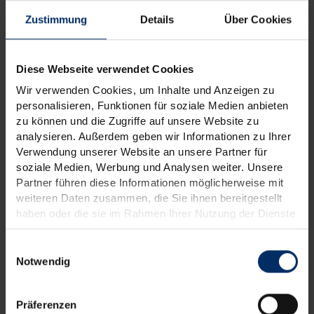
Zustimmung
Details
Über Cookies
Diese Webseite verwendet Cookies
Wir verwenden Cookies, um Inhalte und Anzeigen zu
personalisieren, Funktionen für soziale Medien anbieten
zu können und die Zugriffe auf unsere Website zu
analysieren. Außerdem geben wir Informationen zu Ihrer
Verwendung unserer Website an unsere Partner für
soziale Medien, Werbung und Analysen weiter. Unsere
Partner führen diese Informationen möglicherweise mit
weiteren Daten zusammen, die Sie ihnen bereitgestellt
haben oder die sie im Rahmen Ihrer Nutzung der Dienste
gesammelt haben.
Weitere Informationen finden Sie in unseren
Einwilligungsauswahl
Datenschutzinformationen
.
Notwendig
Präferenzen